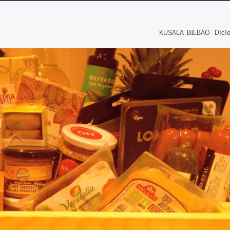
KUSALA BILBAO
-
Dici