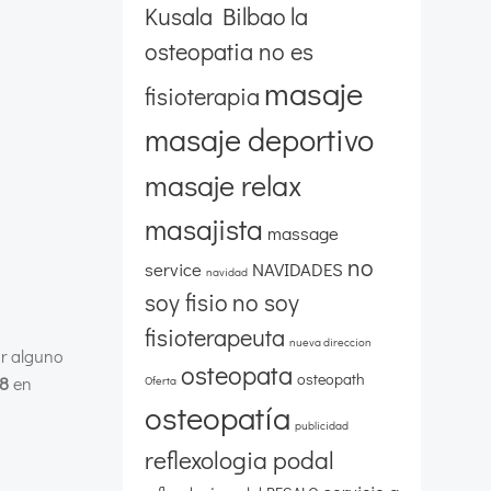
Kusala Bilbao
la
osteopatia no es
masaje
fisioterapia
masaje deportivo
masaje relax
masajista
massage
no
service
NAVIDADES
navidad
soy fisio
no soy
fisioterapeuta
nueva direccion
ar alguno
osteopata
osteopath
18
en
Oferta
osteopatía
publicidad
reflexologia podal