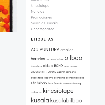
kinesiotape
Noticias
Promociones
Servicios Kusala
Uncategorized
ETIQUETAS
ACUPUNTURA
amplios
bilbao
horarios
aniversario
bec
bizkaia
BONO
biocultura
bono masaje
BROOKLYNG FITBOXING BILBAO
campaña
publicitaria
deporte
ecorganic
ecorganic bilbao
Efit bilbao
feria
fines de semana
flossing
kinesiotape
instagram
kusala
kusalabilbao