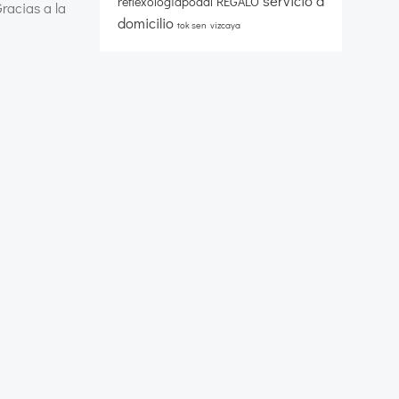
servicio a
reflexologiapodal
REGALO
racias a la
domicilio
tok sen
vizcaya