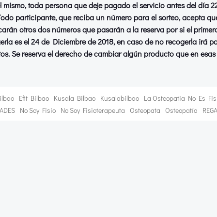
el mismo, toda persona que deje pagado el servicio antes del día 2
Todo participante, que reciba un número para el sorteo, acepta qu
arán otros dos números que pasarán a la reserva por si el primero
rla es el 24 de Diciembre de 2018, en caso de no recogerla irá 
tos. Se reserva el derecho de cambiar algún producto que en esas
ilbao
Efit Bilbao
Kusala Bilbao
Kusalabilbao
La Osteopatia No Es Fis
DADES
No Soy Fisio
No Soy Fisioterapeuta
Osteopata
Osteopatía
REG
Navegación
por
las