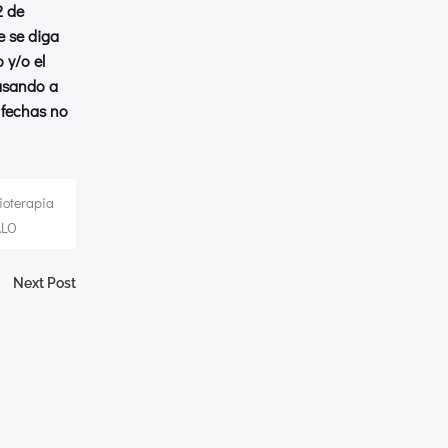
2 de
e se diga
 y/o el
pasando a
 fechas no
ioterapia
ALO
Next Post