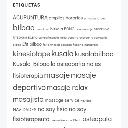
ETIQUETAS
ACUPUNTURA
amplios horarios
aniversario
bec
bilbao
bizkaia
BONO
biocultura
bono masaje
BROOKLYNG
FITBOXING BILBAO
campaña publicitaria
deporte
ecorganic
ecorganic
Efit bilbao
bilbao
feria
fines de semana
flossing
instagram
kusala
kinesiotape
kusalabilbao
Kusala Bilbao
la osteopatia no es
masaje
masaje
fisioterapia
deportivo
masaje relax
masajista
massage service
navidad
no soy fisio
no soy
NAVIDADES
osteopata
fisioterapeuta
nueva direccion
Oferta