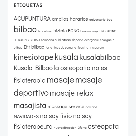
ETIQUETAS
ACUPUNTURA
amplios horarios
aniversario
bec
bilbao
bizkaia
BONO
biocultura
bono masaje
BROOKLYNG
FITBOXING BILBAO
campaña publicitaria
deporte
ecorganic
ecorganic
Efit bilbao
bilbao
feria
fines de semana
flossing
instagram
kusala
kinesiotape
kusalabilbao
Kusala Bilbao
la osteopatia no es
masaje
masaje
fisioterapia
deportivo
masaje relax
masajista
massage service
navidad
no soy fisio
no soy
NAVIDADES
osteopata
fisioterapeuta
nueva direccion
Oferta