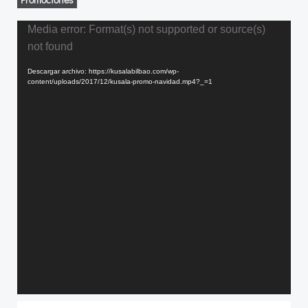
Reproductor
Media error: Format(s) not supported or source(s)
de
not found
vídeo
Descargar archivo: https://kusalabilbao.com/wp-
content/uploads/2017/12/kusala-promo-navidad.mp4?_=1