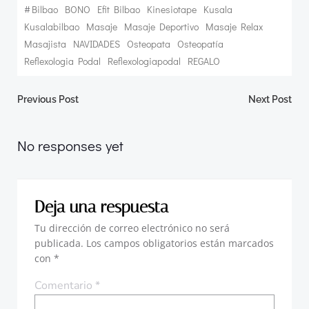
#
Bilbao
BONO
Efit Bilbao
Kinesiotape
Kusala
Kusalabilbao
Masaje
Masaje Deportivo
Masaje Relax
Masajista
NAVIDADES
Osteopata
Osteopatía
Reflexologia Podal
Reflexologiapodal
REGALO
Navegación
Navegació
Previous Post
Next Post
por
por
No responses yet
las
las
Deja una respuesta
entradas
entradas
Tu dirección de correo electrónico no será
publicada.
Los campos obligatorios están marcados
con
*
Comentario
*