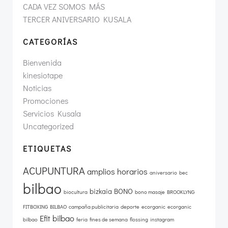
CADA VEZ SOMOS MÁS
TERCER ANIVERSARIO KUSALA
CATEGORÍAS
Bienvenida
kinesiotape
Noticias
Promociones
Servicios Kusala
Uncategorized
ETIQUETAS
ACUPUNTURA
amplios horarios
aniversario
bec
bilbao
bizkaia
BONO
biocultura
bono masaje
BROOKLYNG
FITBOXING BILBAO
campaña publicitaria
deporte
ecorganic
ecorganic
Efit bilbao
bilbao
feria
fines de semana
flossing
instagram