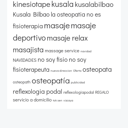
kusala
kinesiotape
kusalabilbao
Kusala Bilbao
la osteopatia no es
masaje
masaje
fisioterapia
deportivo
masaje relax
masajista
massage service
navidad
no soy fisio
no soy
NAVIDADES
osteopata
fisioterapeuta
nueva direccion
Oferta
osteopatía
osteopath
publicidad
reflexologia podal
reflexologiapodal
REGALO
servicio a domicilio
tok sen
vizcaya