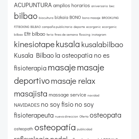
ACUPUNTURA
amplios horarios
aniversario
bec
bilbao
bizkaia
BONO
biocultura
bono masaje
BROOKLYNG
FITBOXING BILBAO
campaña publicitaria
deporte
ecorganic
ecorganic
Efit bilbao
bilbao
feria
fines de semana
flossing
instagram
kusala
kinesiotape
kusalabilbao
Kusala Bilbao
la osteopatia no es
masaje
masaje
fisioterapia
deportivo
masaje relax
masajista
massage service
navidad
no soy fisio
no soy
NAVIDADES
osteopata
fisioterapeuta
nueva direccion
Oferta
osteopatía
osteopath
publicidad
reflexologia podal