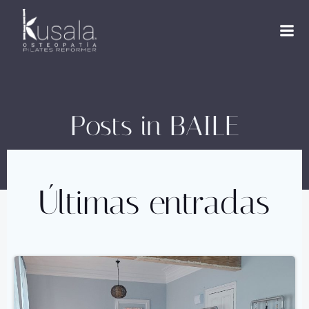
Saltar
al
contenido
Posts in BAILE
Últimas entradas